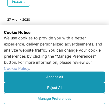
İNCELE
27 Aralık 2020
Odağında Enerji, İnşaat ve Mobilya Var
Cookie Notice
We use cookies to provide you with a better
İNCELE
experience, deliver personalized advertisements, and
analyze website traffic. You can change your cookie
preferences by clicking the “Manage Preferences”
10 Kasım 2020
button. For more information, please review our
Büyük Deği̇şi̇m
Cookie Policy
.
Accept All
İNCELE
Reject All
Manage Preferences