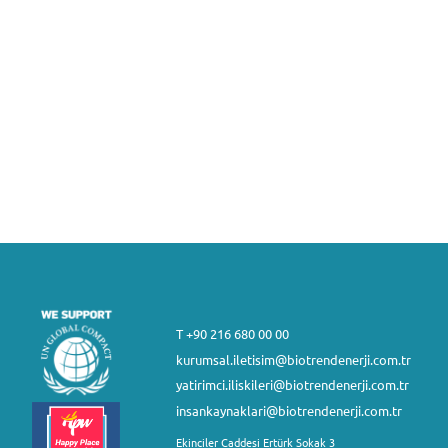
T +90 216 680 00 00
kurumsal.iletisim@biotrendenerji.com.tr
yatirimci.iliskileri@biotrendenerji.com.tr
insankaynaklari@biotrendenerji.com.tr
Ekinciler Caddesi Ertürk Sokak 3