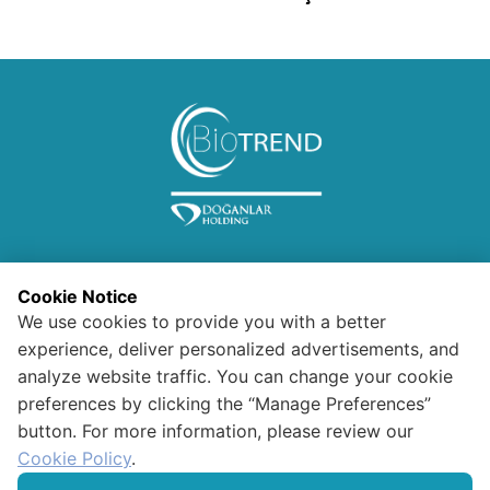
Cookie Notice
We use cookies to provide you with a better
experience, deliver personalized advertisements, and
Bilgi Toplumu Hizmetleri
analyze website traffic. You can change your cookie
preferences by clicking the “Manage Preferences”
Ziyaretçi Aydınlatma Metni
button. For more information, please review our
Gizlilik ve Güvenliik
Kişisel Verilerin Kullanımı
Cookie Policy
.