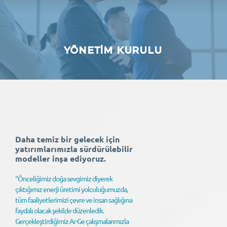
TR
MENU
YÖNETİM KURULU
Daha temiz bir gelecek için
yatırımlarımızla sürdürülebilir
modeller inşa ediyoruz.
“Önceliğimiz doğa sevgimiz diyerek
çıktığımız enerji üretimi yolculuğumuzda,
tüm faaliyetlerimizi çevre ve insan sağlığına
faydalı olacak şekilde düzenledik.
Gerçekleştirdiğimiz Ar-Ge çalışmalarımızla