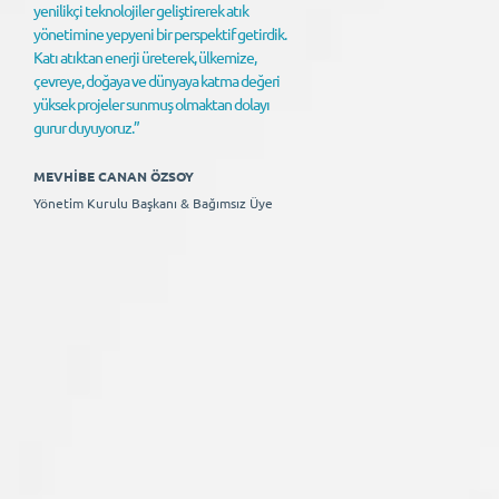
yenilikçi teknolojiler geliştirerek atık
yönetimine yepyeni bir perspektif getirdik.
Katı atıktan enerji üreterek, ülkemize,
çevreye, doğaya ve dünyaya katma değeri
yüksek projeler sunmuş olmaktan dolayı
gurur duyuyoruz.”
MEVHİBE CANAN ÖZSOY
Yönetim Kurulu Başkanı & Bağımsız Üye