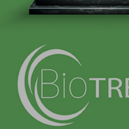
T +90 216 680 00 00
kurumsal.iletisim@biotrendenerji.com.tr
yatirimci.iliskileri@biotrendenerji.com.tr
insankaynaklari@biotrendenerji.com.tr
Ekinciler Caddesi Ertürk Sokak 3
Kavacık Beykoz 34810 İstanbul