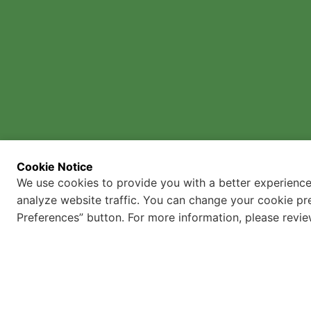
Sertifikalar
İş Kültürümüz
Her Hakkı Saklıdır ©
2026
Gizlilik ve Güvenliik
İnsan Hakları Politikası
Cookie Notice
We use cookies to provide you with a better experience
Çağrı Merkezi Aydınlatma
Metni
analyze website traffic. You can change your cookie pr
Preferences” button. For more information, please revi
2022 // 
E