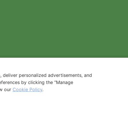
Ücretlendirme
Blog
Gelişmeler
Bizden Haberler
Ödüller
İletişim
Kişisel Verilerin Kullanımı
Bilgi Toplumu Hizmetleri
Çerez Politikası
Ziyaretçi Aydınlatma Metni
, deliver personalized advertisements, and
Kişisel Veri Başvuru Formu
eferences by clicking the “Manage
ew our
Cookie Policy
.
Uluslararası Çevre İletişi
n İyi Halkla İlişkiler Ödü