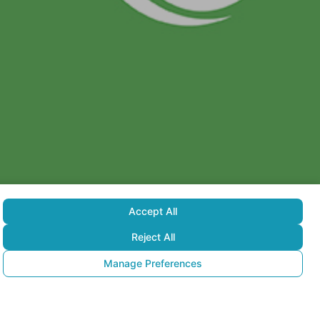
Ekinciler Caddesi Ertürk Sokak 3
Kavacık Beykoz 34810 İstanbul
Accept All
Reject All
Manage Preferences
Başarı