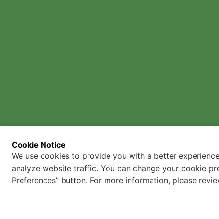
Üst Yönetim
Ortaklık Yapısı
Sertifikalar
İş Kültürümüz
Her Hakkı Saklıdır ©
2026
Gizlilik ve Güvenliik
İnsan Hakları Politikası
Cookie Notice
We use cookies to provide you with a better experience
Çağrı Merkezi Aydınlatma
Metni
analyze website traffic. You can change your cookie pr
Preferences” button. For more information, please revi
2021 