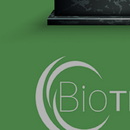
T +90 216 680 00 00
kurumsal.iletisim@biotrendenerji.com.tr
yatirimci.iliskileri@biotrendenerji.com.tr
insankaynaklari@biotrendenerji.com.tr