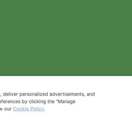
(Planlanan)
İnsan Kaynakları
Bilgilendirme
Basın & Medya
Ücretlendirme
Blog
Gelişmeler
Bizden Haberler
Ödüller
İletişim
Kişisel Verilerin Kullanımı
Bilgi Toplumu Hizmetleri
Çerez Politikası
Ziyaretçi Aydınlatma Metni
, deliver personalized advertisements, and
Kişisel Veri Başvuru Formu
eferences by clicking the “Manage
ew our
Cookie Policy
.
// Türkiye İnovasyon ve 