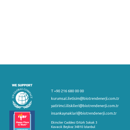
T +90 216 680 00 00
kurumsal.iletisim@biotrendenerji.com.tr
yatirimci.iliskileri@biotrendenerji.com.tr
insankaynaklari@biotrendenerji.com.tr
Ekinciler Caddesi Ertürk Sokak 3
Kavacık Beykoz 34810 İstanbul