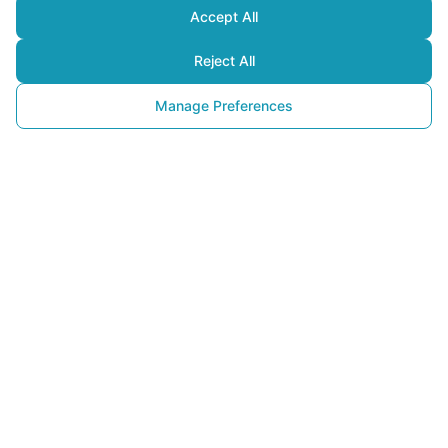
Accept All
Reject All
Manage Preferences
Endüstriyel Sektörlerde
Temiz Enerji Teknolojileri
13 Haziran 2025
Küresel enerji talebinin sürekli arttığı günümüzde,
endüstriyel
sektörlerde temiz enerji teknolojileri
hem ekonomik hem de
çevresel sürdürülebilirlik açısından stratejik bir gerekliliğe
dönüştü. Sanayi devriminin ardından büyüyen üretim hacmi,
fosil yakıt kullanımını artırarak atmosferdeki sera gazı