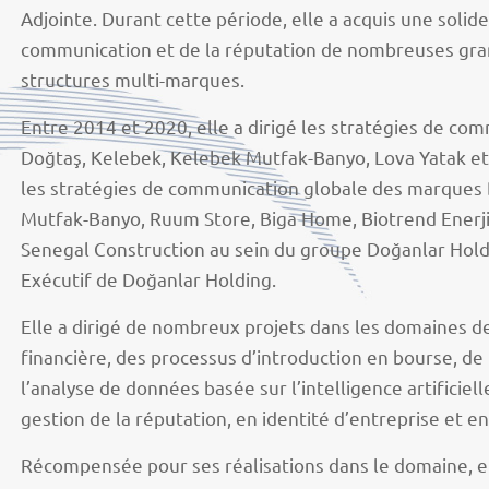
Adjointe. Durant cette période, elle a acquis une solid
communication et de la réputation de nombreuses gr
structures multi-marques.
Entre 2014 et 2020, elle a dirigé les stratégies de c
Doğtaş, Kelebek, Kelebek Mutfak-Banyo, Lova Yatak et
les stratégies de communication globale des marques 
Mutfak-Banyo, Ruum Store, Biga Home, Biotrend Enerji,
Senegal Construction au sein du groupe Doğanlar Hol
Exécutif de Doğanlar Holding.
Elle a dirigé de nombreux projets dans les domaines de
financière, des processus d’introduction en bourse, d
l’analyse de données basée sur l’intelligence artificiel
gestion de la réputation, en identité d’entreprise et e
Récompensée pour ses réalisations dans le domaine, elle